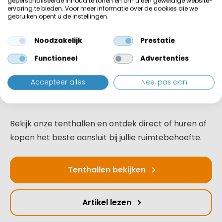
gepersonaliseerde inhoud te tonen en om u een geweldige website-
Een weloverwogen keuze
ervaring te bieden. Voor meer informatie over de cookies die we
gebruiken opent u de instellingen.
Huren en kopen zijn beide volwaardige oplossingen,
Noodzakelijk
Prestatie
ieder met hun eigen toepassingsgebied. Door
Functioneel
Advertenties
vooraf inzicht te krijgen in gebruiksduur, investering
en flexibiliteit, wordt de keuze overzichtelijk en
Accepteer alles
Nee, pas aan
onderbouwd.
Bekijk onze tenthallen en ontdek direct of huren of
kopen het beste aansluit bij jullie ruimtebehoefte.
Tenthallen bekijken
Artikel lezen