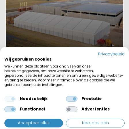
13 februari 2024
Privacybeleid
Wij gebruiken cookies
De functies van een tijdelijke industriehal
We kunnen deze plaatsen voor analyse van onze
bezoekersgegevens, om onze website te verbeteren,
Blog bekijken
gepersonaliseerde inhoud te tonen en om u een geweldige website-
ervaring te bieden. Voor meer informatie over de cookies die we
gebruiken opent u de instellingen.
Noodzakelijk
Prestatie
Functioneel
Advertenties
Accepteer alles
Nee, pas aan