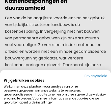
Kostenbesparingen en
duurzaamheid
Een van de belangrijkste voordelen van het gebruik
van tijdelijke structuren landbouw is de
kostenbesparing. In vergelijking met het bouwen
van permanente gebouwen zijn onze structuren
veel voordeliger. Ze vereisen minder materiaal en
arbeid, en worden met een minder gecompliceerde
bouwvergunning geplaatst, wat verdere
kostenbesparingen oplevert. Daarnaast zijn onze
tijdelijke structuren duurzaam. Ze zijn zo ontworpen
Privacybeleid
dat ze moeiteloos de zwaarste
Wij gebruiken cookies
weersomstandigheden doorstaan en vele jaren
We kunnen deze plaatsen voor analyse van onze
bezoekersgegevens, om onze website te verbeteren,
meegaan. Dit vermindert niet alleen de behoefte
gepersonaliseerde inhoud te tonen en om u een geweldige website-
aan frequente vervanging, maar het minimaliseert
ervaring te bieden. Voor meer informatie over de cookies die we
gebruiken opent u de instellingen.
ook de ecologische impact van jouw bedrijf.