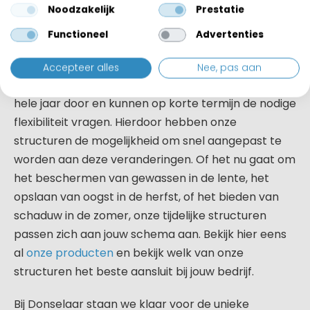
Noodzakelijk
Prestatie
Seizoensgebonden en flexibel
Functioneel
Advertenties
Een ander voordeel van tijdelijke structuren is de
mogelijkheid om ze seizoensgebonden te
Accepteer alles
Nee, pas aan
gebruiken. Landbouwactiviteiten veranderen het
hele jaar door en kunnen op korte termijn de nodige
flexibiliteit vragen. Hierdoor hebben onze
structuren de mogelijkheid om snel aangepast te
worden aan deze veranderingen. Of het nu gaat om
het beschermen van gewassen in de lente, het
opslaan van oogst in de herfst, of het bieden van
schaduw in de zomer, onze tijdelijke structuren
passen zich aan jouw schema aan. Bekijk hier eens
al
onze producten
en bekijk welk van onze
structuren het beste aansluit bij jouw bedrijf.
Bij Donselaar staan we klaar voor de unieke