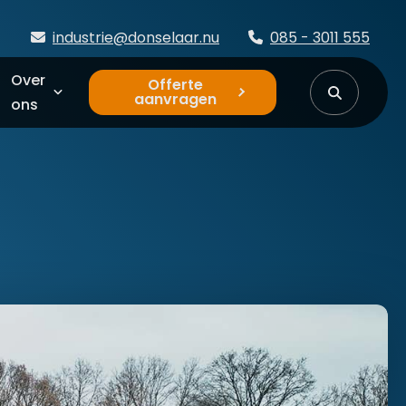
industrie@donselaar.nu
085 - 3011 555
Over
Offerte
aanvragen
ons
Veelgestelde vragen
Artikelen
Contact
Veiligheid & kwaliteit
Afspraak maken demotent