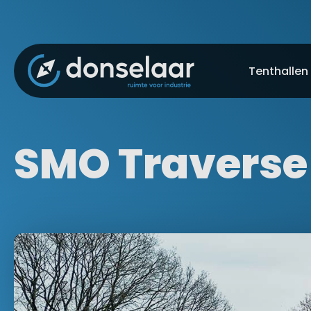
Tenthallen
Overkap
Ongeïso
SMO Traverse
Deels ge
Volledig