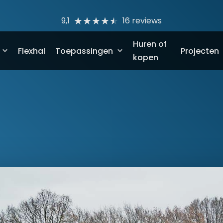
9,1
16 reviews
Huren of
Flexhal
Toepassingen
Projecten
kopen
ping – T1
Opslag
leerde tenthal – T2
Bedrijfshal
ïsoleerde tenthal – T3
Kantoor
 geïsoleerde tenthal – T4
Pop-up store
Werkplaats
Tijdelijke kantine
Noodhuisvesting
Padelhallen
Sportaccommodatie