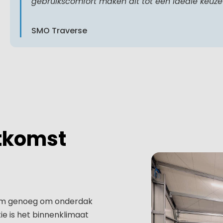
gebruikscomfort maken dit tot een ideale keuze 
SMO Traverse
itkomst
 ruim genoeg om onderdak
ie is het binnenklimaat