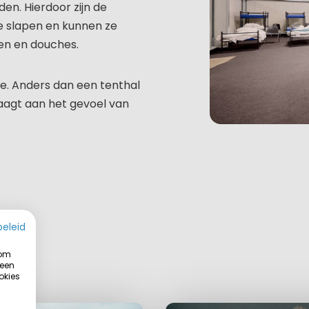
en. Hierdoor zijn de
 slapen en kunnen ze
en en douches.
ie. Anders dan een tenthal
raagt aan het gevoel van
beleid
 om
 een
okies