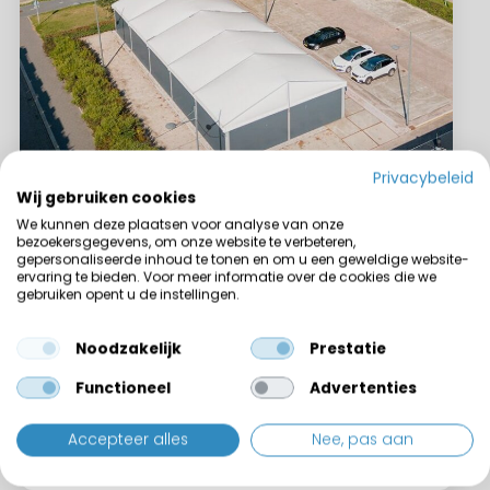
Privacybeleid
Wij gebruiken cookies
Volledig geïsoleerde tenthal – T4
We kunnen deze plaatsen voor analyse van onze
bezoekersgegevens, om onze website te verbeteren,
Als temperatuurgevoelige opslag en voor
gepersonaliseerde inhoud te tonen en om u een geweldige website-
ervaring te bieden. Voor meer informatie over de cookies die we
comfortabele werkruimtes.
gebruiken opent u de instellingen.
Breedte:
Zijhoogte:
Noodzakelijk
Prestatie
10 - 30 meter
3 meter | 4,5 meter | 6
meter
Functioneel
Advertenties
Meer informatie
Accepteer alles
Nee, pas aan