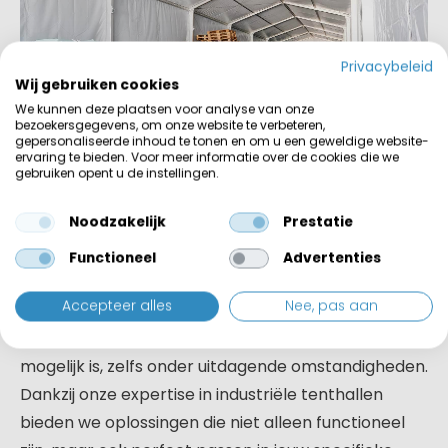
Privacybeleid
Wij gebruiken cookies
We kunnen deze plaatsen voor analyse van onze
bezoekersgegevens, om onze website te verbeteren,
gepersonaliseerde inhoud te tonen en om u een geweldige website-
ervaring te bieden. Voor meer informatie over de cookies die we
gebruiken opent u de instellingen.
Tenthal voor smalle ruimtes in
de industrie
Noodzakelijk
Prestatie
Functioneel
Advertenties
Ben jij op zoek naar een opslagoplossing voor een
Accepteer alles
Nee, pas aan
smalle ruimte? Deze T2 tenthal voor Bouwman
Groep in Harderwijk laat zien dat maatwerk
mogelijk is, zelfs onder uitdagende omstandigheden.
Dankzij onze expertise in industriële tenthallen
bieden we oplossingen die niet alleen functioneel