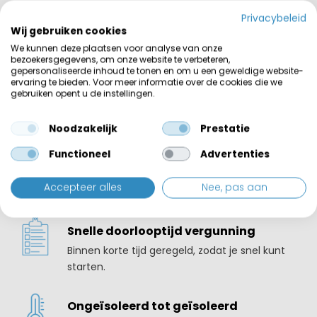
Privacybeleid
De voordelen van een opslaghal
Wij gebruiken cookies
We kunnen deze plaatsen voor analyse van onze
bezoekersgegevens, om onze website te verbeteren,
gepersonaliseerde inhoud te tonen en om u een geweldige website-
Weersbestendig
ervaring te bieden. Voor meer informatie over de cookies die we
gebruiken opent u de instellingen.
Bestand tegen alle weersomstandigheden,
zodat je opslaghal altijd beschermd is.
Noodzakelijk
Prestatie
Functioneel
Advertenties
Brandwerend
Extra veiligheid dankzij materialen die voldoen
Accepteer alles
Nee, pas aan
aan brandwerende normen.
Snelle doorlooptijd vergunning
Binnen korte tijd geregeld, zodat je snel kunt
starten.
Ongeïsoleerd tot geïsoleerd