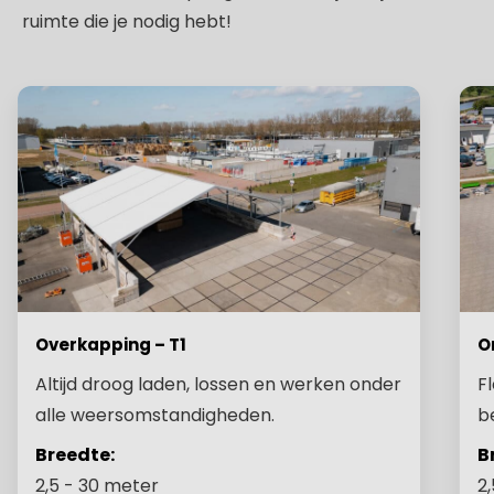
ruimte die je nodig hebt!
Overkapping – T1
O
Altijd droog laden, lossen en werken onder
F
alle weersomstandigheden.
b
Breedte:
B
2,5 - 30 meter
2